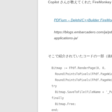
Copilot さんが教えてくれた FireMonk
PDFium – Delphi/C++Builde
https://blogs.embarcadero.com/ja/pd
applications-ja/
そこで紹介されていたコードの一部（抜
  Bitmap := FPdf.RenderPage(0, 0,

    Round(PointsToPixels(FPdf.PageWidth, PixelsPerInch)),

    Round(PointsToPixels(FPdf.PageHeight, PixelsPerInch)));

  try

    Bitmap.SaveToFile(FileName + '_Page' + IntToStr(I) + '.jpg');

  finally

    Bitmap.Free;

  end;