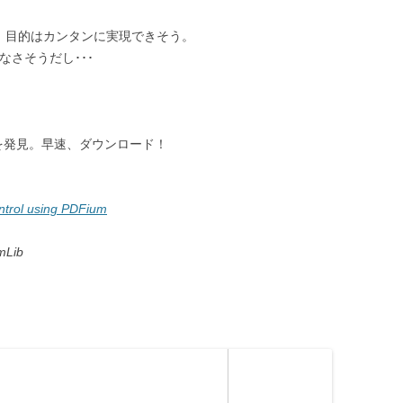
れば、目的はカンタンに実現できそう。
なさそうだし･･･
版を発見。早速、ダウンロード！
trol using PDFium
mLib