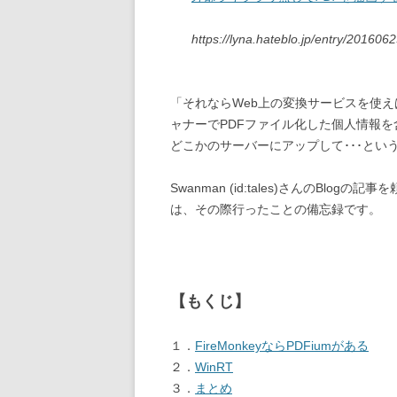
https://lyna.hateblo.jp/entry/20160
「それならWeb上の変換サービスを使え
ャナーでPDFファイル化した個人情報を
どこかのサーバーにアップして･･･とい
Swanman (id:tales)さんのBl
は、その際行ったことの備忘録です。
【もくじ】
１．
FireMonkeyならPDFiumがある
２．
WinRT
３．
まとめ