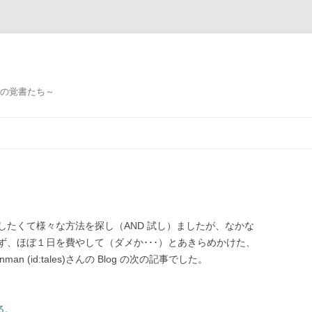
ミングの覚書たち～
したくて様々な方法を探し（AND 試し）ましたが、なかな
ず、ほぼ１日を費やして（ダメか･･･）とあきらめかけた、
 (id:tales)さんの Blog の次の記事でした。
る。