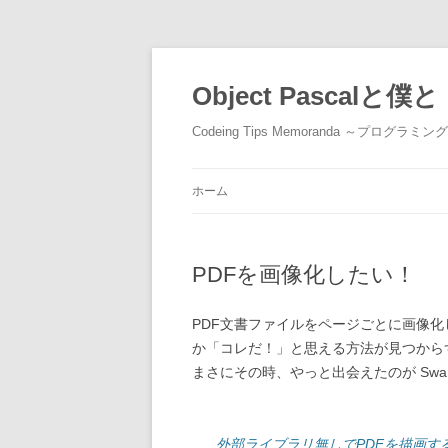
コ
ン
テ
Object Pascalと僕と
ン
ツ
へ
Codeing Tips Memoranda ～プログラ
ス
キ
ッ
プ
ホーム
PDFを画像化したい！
PDF文書ファイルをページごとに画像化
か「コレだ！」と思える方法が見つから
まさにその時、やっと出会えたのが Swanman
外部ライブラリ無しでPDFを描画す