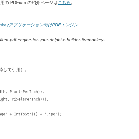
ey 用の PDFium の紹介ページは
こちら
。
r FireMonkeyアプリケーション向けPDFエンジン
fium-pdf-engine-for-your-delphi-c-builder-firemonkey-
粋して引用）。