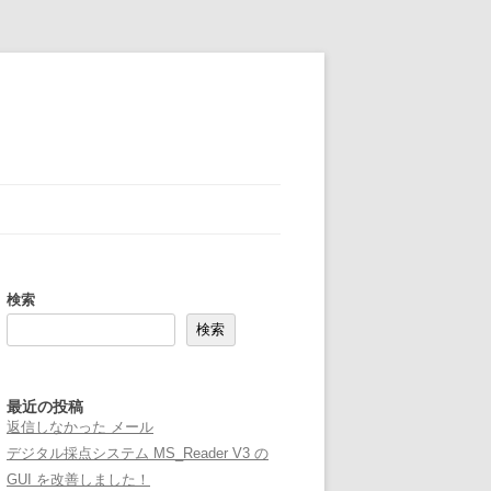
検索
検索
最近の投稿
返信しなかった メール
デジタル採点システム MS_Reader V3 の
GUI を改善しました！