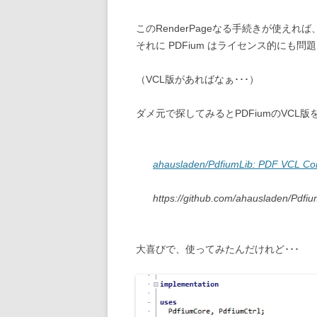
このRenderPageなる手続きが使え
それに PDFium はライセンス的にも問題
（VCL版があればなぁ･･･）
ダメ元で探してみるとPDFiumのVCL
ahausladen/PdfiumLib: PDF VCL Con
https://github.com/ahausladen/Pdfiu
大喜びで、使ってみたんだけれど･･･