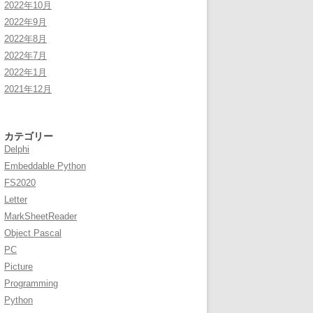
2022年10月
2022年9月
2022年8月
2022年7月
2022年1月
2021年12月
カテゴリー
Delphi
Embeddable Python
FS2020
Letter
MarkSheetReader
Object Pascal
PC
Picture
Programming
Python