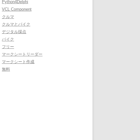
Python4Delphi
VCL Component
クルマ
クルマとバイク
デジタル採点
バイク
フリー
マークシートリーダー
マークシート作成
無料