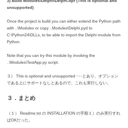
3) Build Modules\Delphi\Delphi.dpr (This is optional and
unsupported)
Once the project is build you can either extend the Python path
with ..\Modules or copy ..Modules\Delphi.pyd to
C:\Python24\DLLs, to be able to import the Delphi module from
Python.
Note that you can try this module by invoking the
..\Modules\TestApp.py script.
３） This is optional and unsupported ･･･とあり、オプション
である上にサポートなしとあるので、これも実行しない。
３．まとめ
（１） Readme.txt の INSTALLATION の手順１）のみ実行すれ
ばOKだった。