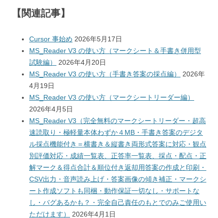
【関連記事】
Cursor 事始め
2026年5月17日
MS_Reader V3 の使い方（マークシート＆手書き併用型
試験編）
2026年4月20日
MS_Reader V3 の使い方（手書き答案の採点編）
2026年
4月19日
MS_Reader V3 の使い方（マークシートリーダー編）
2026年4月5日
MS_Reader V3（完全無料のマークシートリーダー・超高
速読取り・極軽量本体わずか４MB・手書き答案のデジタ
ル採点機能付き＝横書き＆縦書き両形式答案に対応・観点
別評価対応・成績一覧表、正答率一覧表、採点・配点・正
解マーク＆得点合計＆順位付き返却用答案の作成と印刷・
CSV出力・音声読み上げ・答案画像の傾き補正・マークシ
ート作成ソフトも同梱・動作保証一切なし・サポートな
し・バグあるかも？・完全自己責任のもとでのみご使用い
ただけます）
2026年4月1日