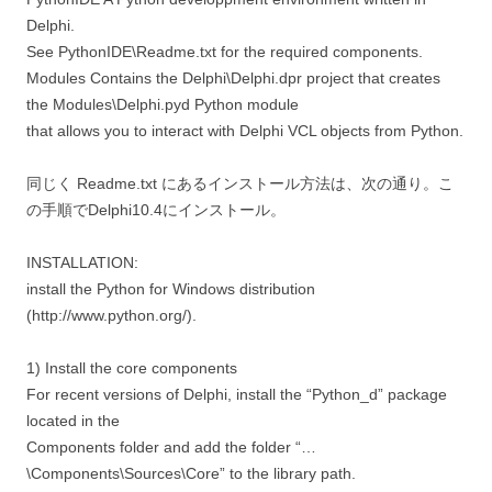
Delphi.
See PythonIDE\Readme.txt for the required components.
Modules Contains the Delphi\Delphi.dpr project that creates
the Modules\Delphi.pyd Python module
that allows you to interact with Delphi VCL objects from Python.
同じく Readme.txt にあるインストール方法は、次の通り。こ
の手順でDelphi10.4にインストール。
INSTALLATION:
install the Python for Windows distribution
(http://www.python.org/).
1) Install the core components
For recent versions of Delphi, install the “Python_d” package
located in the
Components folder and add the folder “…
\Components\Sources\Core” to the library path.