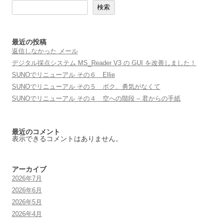
検索
ー
シ
ョ
最近の投稿
返信しなかった メール
ン
デジタル採点システム MS_Reader V3 の GUI を改善しました！
SUNOでリニューアル その６ Ellie
SUNOでリニューアル その５ ボク、勇気がなくて
SUNOでリニューアル その４ 空への階段 – 君からの手紙
最近のコメント
表示できるコメントはありません。
アーカイブ
2026年7月
2026年6月
2026年5月
2026年4月