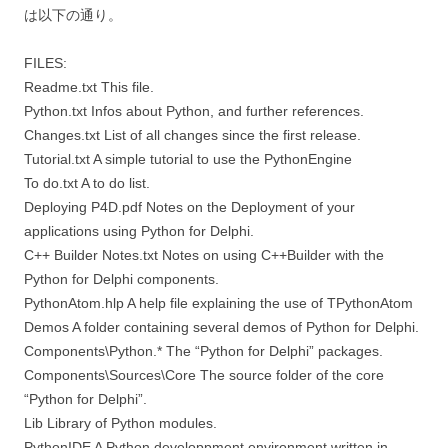
は以下の通り。
FILES:
Readme.txt This file.
Python.txt Infos about Python, and further references.
Changes.txt List of all changes since the first release.
Tutorial.txt A simple tutorial to use the PythonEngine
To do.txt A to do list.
Deploying P4D.pdf Notes on the Deployment of your
applications using Python for Delphi.
C++ Builder Notes.txt Notes on using C++Builder with the
Python for Delphi components.
PythonAtom.hlp A help file explaining the use of TPythonAtom
Demos A folder containing several demos of Python for Delphi.
Components\Python.* The “Python for Delphi” packages.
Components\Sources\Core The source folder of the core
“Python for Delphi”.
Lib Library of Python modules.
PythonIDE A Python developpment environment written in