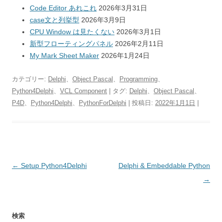
Code Editor あれこれ
2026年3月31日
case文と列挙型
2026年3月9日
CPU Window は見たくない
2026年3月1日
新型フローティングパネル
2026年2月11日
My Mark Sheet Maker
2026年1月24日
カテゴリー:
Delphi
、
Object Pascal
、
Programming
、
Python4Delphi
、
VCL Component
| タグ:
Delphi
、
Object Pascal
、
P4D
、
Python4Delphi
、
PythonForDelphi
| 投稿日:
2022年1月1日
|
投
←
Setup Python4Delphi
Delphi & Embeddable Python
稿
→
ナ
ビ
検索
ゲ