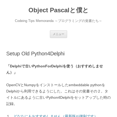
コ
ン
Object Pascalと僕と
テ
ン
ツ
へ
Codeing Tips Memoranda ～プログラミングの覚書たち～
ス
キ
ッ
プ
メニュー
Setup Old Python4Delphi
「Delphiで古いPythonForDelphiを使う（おすすめしませ
ん）」
OpenCVとNumpyをインストールしたembeddable pythonを
Delphiから利用できるようにした。これはその覚書その２。タ
イトルにあるように古いPython4Delphiをセットアップした時の
記録。
１．
どなたにもおすすめしません（最新版が便利です）