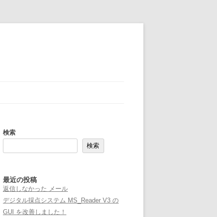
検索
検索
最近の投稿
返信しなかった メール
デジタル採点システム MS_Reader V3 の
GUI を改善しました！