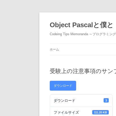
コ
ン
テ
Object Pascalと僕と
ン
ツ
へ
Codeing Tips Memoranda ～プログラ
ス
キ
ッ
プ
ホーム
受験上の注意事項のサン
ダウンロード
ダウンロード
3
ファイルサイズ
111.20 KB