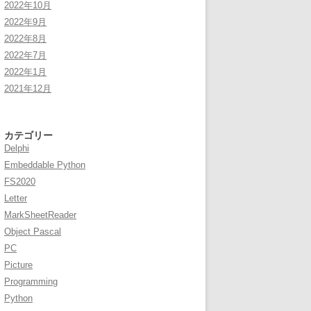
2022年10月
2022年9月
2022年8月
2022年7月
2022年1月
2021年12月
カテゴリー
Delphi
Embeddable Python
FS2020
Letter
MarkSheetReader
Object Pascal
PC
Picture
Programming
Python