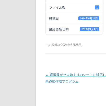
ファイル数
1
投稿日
2024年6月28日
最終更新日時
2024年7月7日
この投稿は
2024年6月28日
。
投
←
選択肢がゼロ始まりのシートに対応し
稿
果通知作成プログラム
ナ
ビ
ゲ