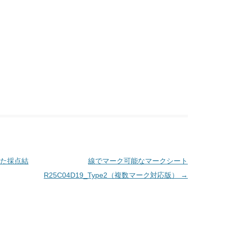
た採点結
線でマーク可能なマークシート
R25C04D19_Type2（複数マーク対応版）
→