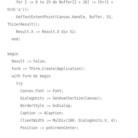
    for I := 0 to 25 do Buffer[I + 26] := Chr(I + 
Ord('a'));

    GetTextExtentPoint(Canvas.Handle, Buffer, 52, 
TSize(Result));

    Result.X := Result.X div 52;

  end;

begin

  Result := False;

  Form := TForm.Create(Application);

  with Form do begin

    try

      Canvas.Font := Font;

      DialogUnits := GetAveCharSize(Canvas);

      BorderStyle := bsDialog;

      Caption := ACaption;

      ClientWidth := MulDiv(180, DialogUnits.X, 4);

      Position := poScreenCenter;
