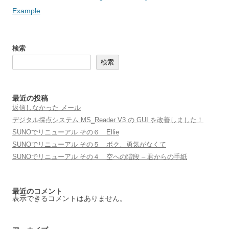
稿
Example
ナ
ビ
検索
ゲ
検索
ー
シ
ョ
最近の投稿
返信しなかった メール
ン
デジタル採点システム MS_Reader V3 の GUI を改善しました！
SUNOでリニューアル その６ Ellie
SUNOでリニューアル その５ ボク、勇気がなくて
SUNOでリニューアル その４ 空への階段 – 君からの手紙
最近のコメント
表示できるコメントはありません。