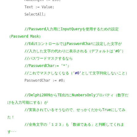
        Text := Value;

        SelectAll;

//Password入力用にInputQueryを使用するための設定
（Password Mask）

        //EditコントロールではPasswordCharに設定した文字が

        //入力した文字の代わりに表示される（デフォルトは'#0'）

        //パスワードマスクするなら

        //PasswordChar:= '*';

        //これでマスクしなくなる（
'#0'
として文字列化しないこと）
        PasswordChar := #0;

//Delphi2009からTEditにNumbersOnlyプロパティ（数字だ
けを入力可能にする）が

        //実装されているそうなので、せっかくだからTrueにしてみ
た！
//全角文字の「１２３」も「数値である」と判断してくれま
す･･･