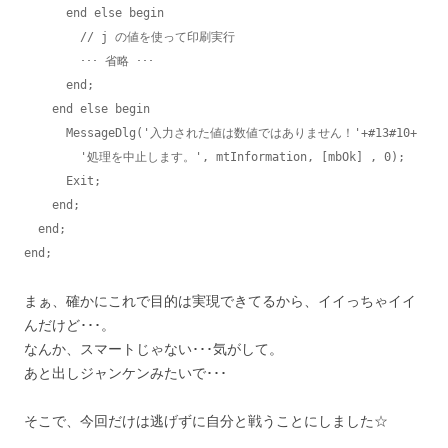
      end else begin

        // j の値を使って印刷実行

        ･･･ 省略 ･･･

      end;

    end else begin

      MessageDlg('入力された値は数値ではありません！'+#13#10+

        '処理を中止します。', mtInformation, [mbOk] , 0);

      Exit;

    end;

  end;

まぁ、確かにこれで目的は実現できてるから、イイっちゃイイ
んだけど･･･。
なんか、スマートじゃない･･･気がして。
あと出しジャンケンみたいで･･･
そこで、今回だけは逃げずに自分と戦うことにしました☆