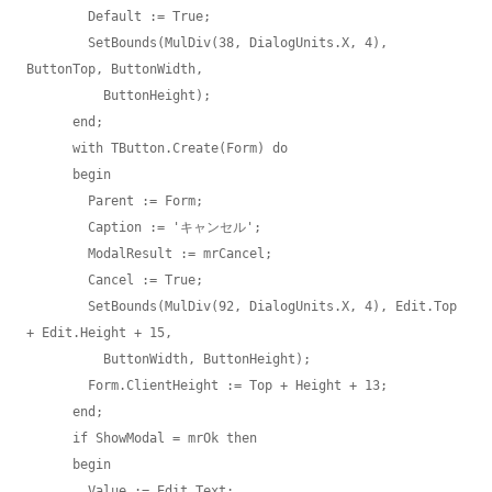
        Default := True;

        SetBounds(MulDiv(38, DialogUnits.X, 4), 
ButtonTop, ButtonWidth,

          ButtonHeight);

      end;

      with TButton.Create(Form) do

      begin

        Parent := Form;

        Caption := 'キャンセル';

        ModalResult := mrCancel;

        Cancel := True;

        SetBounds(MulDiv(92, DialogUnits.X, 4), Edit.Top 
+ Edit.Height + 15,

          ButtonWidth, ButtonHeight);

        Form.ClientHeight := Top + Height + 13;

      end;

      if ShowModal = mrOk then

      begin

        Value := Edit.Text;
