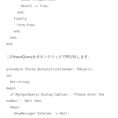
        Result := True;

      end;

    finally

      Form.Free;

    end;

  end;

end;
このInputQueryをボタンクリックで呼び出します。
procedure TForm1.Button1Click(Sender: TObject);

var

  Ret:string;

begin

  if MyInputQuery('Dialog Caption', 'Please Enter the 
number:', Ret) then

  begin

    ShowMessage('Entered: '+ Ret);
