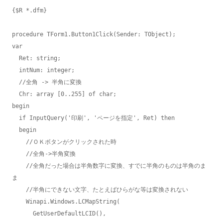
{$R *.dfm}

procedure TForm1.Button1Click(Sender: TObject);

var

  Ret: string;

  intNum: integer;

  //全角 -> 半角に変換

  Chr: array [0..255] of char;

begin

  if InputQuery('印刷', 'ページを指定', Ret) then

  begin

    //ＯＫボタンがクリックされた時

    //全角->半角変換

    //全角だった場合は半角数字に変換、すでに半角のものは半角のま
ま

    //半角にできない文字、たとえばひらがな等は変換されない

    Winapi.Windows.LCMapString(

      GetUserDefaultLCID(),
