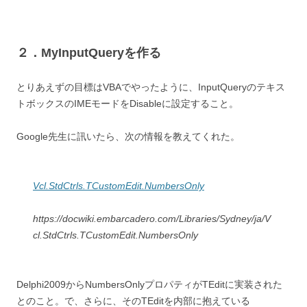
２．MyInputQueryを作る
とりあえずの目標はVBAでやったように、InputQueryのテキス
トボックスのIMEモードをDisableに設定すること。
Google先生に訊いたら、次の情報を教えてくれた。
Vcl.StdCtrls.TCustomEdit.NumbersOnly
https://docwiki.embarcadero.com/Libraries/Sydney/ja/V
cl.StdCtrls.TCustomEdit.NumbersOnly
Delphi2009からNumbersOnlyプロパティがTEditに実装された
とのこと。で、さらに、そのTEditを内部に抱えている