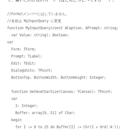
//Formのメンバーにはしていません。

//名前は MyInputQuery に変更

function MyInputQuery(const ACaption, APrompt: string;

  var Value: string): Boolean;

var

  Form: TForm;

  Prompt: TLabel;

  Edit: TEdit;

  DialogUnits: TPoint;

  ButtonTop, ButtonWidth, ButtonHeight: Integer;

  function GetAveCharSize(Canvas: TCanvas): TPoint;

  var

    I: Integer;

    Buffer: array[0..51] of Char;

  begin

    for I := 0 to 25 do Buffer[I] := Chr(I + Ord('A'));
