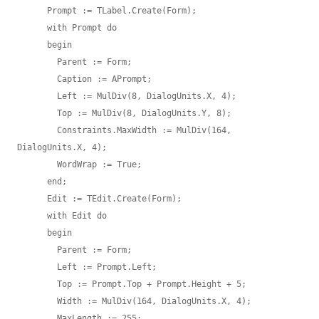
      Prompt := TLabel.Create(Form);

      with Prompt do

      begin

        Parent := Form;

        Caption := APrompt;

        Left := MulDiv(8, DialogUnits.X, 4);

        Top := MulDiv(8, DialogUnits.Y, 8);

        Constraints.MaxWidth := MulDiv(164, 
DialogUnits.X, 4);

        WordWrap := True;

      end;

      Edit := TEdit.Create(Form);

      with Edit do

      begin

        Parent := Form;

        Left := Prompt.Left;

        Top := Prompt.Top + Prompt.Height + 5;

        Width := MulDiv(164, DialogUnits.X, 4);

        MaxLength := 255;
