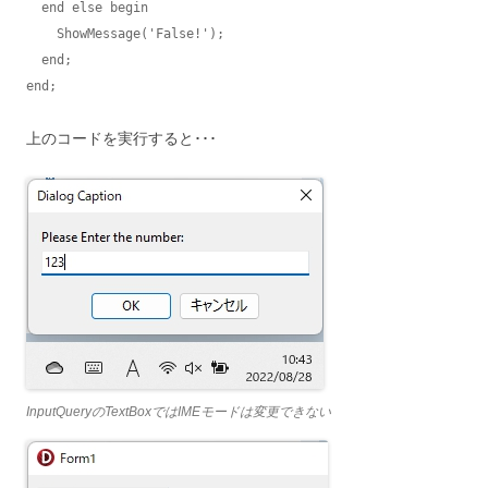
  end else begin

    ShowMessage('False!');

  end;

end;
上のコードを実行すると･･･
InputQueryのTextBoxではIMEモードは変更できない