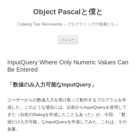
コ
ン
Object Pascalと僕と
テ
ン
ツ
へ
Codeing Tips Memoranda ～プログラミングの覚書たち～
ス
キ
ッ
プ
メニュー
InputQuery Where Only Numeric Values Can
Be Entered
「数値のみ入力可能なInputQuery」
ユーザーからの数値入力を受け取って動作するプログラムを作
成した。このような場合には、以前からInputQueryを使用して
きた（自前のDialogを作成したこともあった）が、今回、「数
値だけ入力可能」なInputQueryを作成してみた。これは、その
覚書。