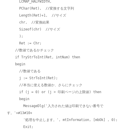
      LCMAP_HALFWIDTH,

      PChar(Ret),  //変換する文字列

      Length(Ret)+1,  //サイズ

      chr,  //変換結果

      Sizeof(chr)  //サイズ

      );

      Ret := Chr;

    //数値であるかチェック

    if TryStrToInt(Ret, intNum) then

    begin

      //数値である

      j := StrToInt(Ret);

      //本当に使える数値か、さらにチェック

      if (j = 0) or (j > 印刷ページの上限値) then

      begin

        MessageDlg('入力された値は印刷できない番号で
す。'+#13#10+

        '処理を中止します。', mtInformation, [mbOk] , 0);

        Exit;
