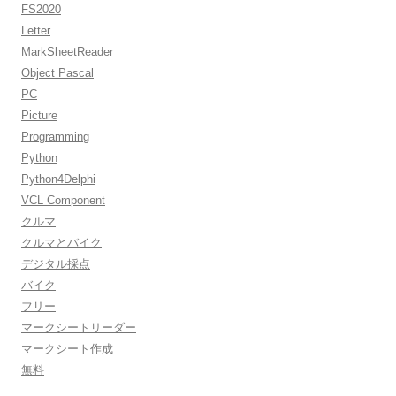
FS2020
Letter
MarkSheetReader
Object Pascal
PC
Picture
Programming
Python
Python4Delphi
VCL Component
クルマ
クルマとバイク
デジタル採点
バイク
フリー
マークシートリーダー
マークシート作成
無料