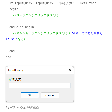
  if InputQuery('InputQuery', '値を入力：', Ret) then

  begin

//ＯＫボタンがクリックされた時
  end else begin

//キャンセルボタンがクリックされた時（
ESCキーで閉じた場合も
Falseに
なる）
  end;

end;
InputQuery実行時の画面