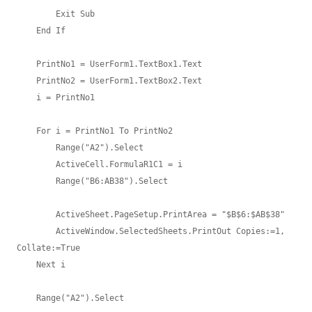
        Exit Sub

    End If

    PrintNo1 = UserForm1.TextBox1.Text

    PrintNo2 = UserForm1.TextBox2.Text

    i = PrintNo1

    For i = PrintNo1 To PrintNo2

        Range("A2").Select

        ActiveCell.FormulaR1C1 = i

        Range("B6:AB38").Select

        ActiveSheet.PageSetup.PrintArea = "$B$6:$AB$38"

        ActiveWindow.SelectedSheets.PrintOut Copies:=1, 
Collate:=True

    Next i

    Range("A2").Select
