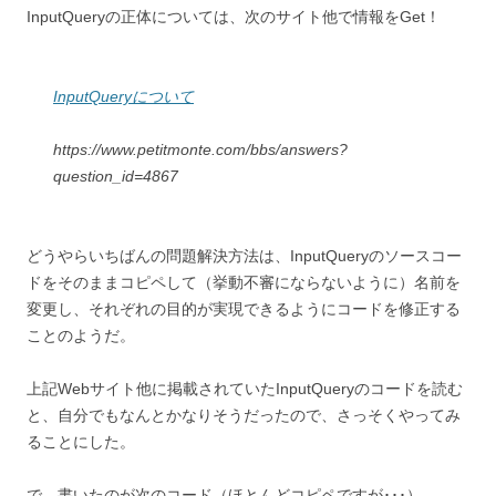
InputQueryの正体については、次のサイト他で情報をGet！
InputQueryについて
https://www.petitmonte.com/bbs/answers?
question_id=4867
どうやらいちばんの問題解決方法は、InputQueryのソースコー
ドをそのままコピペして（挙動不審にならないように）名前を
変更し、それぞれの目的が実現できるようにコードを修正する
ことのようだ。
上記Webサイト他に掲載されていたInputQueryのコードを読む
と、自分でもなんとかなりそうだったので、さっそくやってみ
ることにした。
で、書いたのが次のコード（ほとんどコピペですが･･･）。