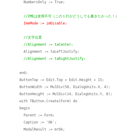
        NumbersOnly := True;

//IMEは使用不可（この１行がどうしても書きたかった！）
ImeMode := imDisable;
//文字位置

        //Alignment := taCenter;
        Alignment := taLeftJustify;

//Alignment := taRightJustify;
      end;

      ButtonTop := Edit.Top + Edit.Height + 15;

      ButtonWidth := MulDiv(50, DialogUnits.X, 4);

      ButtonHeight := MulDiv(14, DialogUnits.Y, 8);

      with TButton.Create(Form) do

      begin

        Parent := Form;

        Caption := 'OK';

        ModalResult := mrOk;
