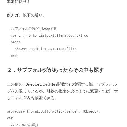
非常に便利！
例えば、以下の通り。
  //ファイルの数だけLoopする

  for i := 0 to ListBox1.Items.Count-1 do

  begin

    ShowMessage(ListBox1.Items[i]);

  end;
２．サブフォルダがあったらその中も探す
上の例のTDirectory.GetFiles関数では検索する際、サブフォル
ダを無視しているが、引数の指定を次のように変更すれば、サ
ブフォルダ内も検索できる。
procedure TForm1.ButtonXClick(Sender: TObject);

var

  //フォルダの選択
