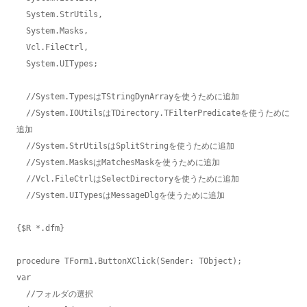
  System.StrUtils,

  System.Masks,

  Vcl.FileCtrl,

  System.UITypes;

  //System.TypesはTStringDynArrayを使うために追加

  //System.IOUtilsはTDirectory.TFilterPredicateを使うために
追加

  //System.StrUtilsはSplitStringを使うために追加

  //System.MasksはMatchesMaskを使うために追加

  //Vcl.FileCtrlはSelectDirectoryを使うために追加

  //System.UITypesはMessageDlgを使うために追加

{$R *.dfm}

procedure TForm1.ButtonXClick(Sender: TObject);

var

  //フォルダの選択
