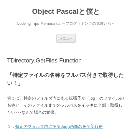
コ
ン
Object Pascalと僕と
テ
ン
ツ
へ
Codeing Tips Memoranda ～プログラミングの覚書たち～
ス
キ
ッ
プ
メニュー
TDirectory.GetFiles Function
「特定ファイルの名称をフルパス付きで取得した
い！」
例えば、特定のフォルダ内にある拡張子が「jpg」のファイルの
名称と、そのファイルまでのフルパスをイッキに全部！取得し
たい･･･なんて場合の覚書。
１．
特定のフォルダ内にあるJpeg画像名を全部取得