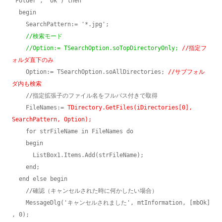
'Folder', 'Ok') then

  begin

    SearchPattern:= '*.jpg';

//検索モード
//Option:= TSearchOption.soTopDirectoryOnly; 
//指定フ
ォルダ直下のみ
    Option:= TSearchOption.soAllDirectories; 
//サブフォル
ダ内も検索
    //指定拡張子のファイル名をフルパス付きで取得

    FileNames:= 
TDirectory.GetFiles(iDirectories[0], 
SearchPattern, Option);
    for strFileName in FileNames do

    begin

      ListBox1.Items.Add(strFileName);

    end;

  end else begin

    //確認（キャンセルされた時に何かしたい場合）

    MessageDlg('キャンセルされました', mtInformation, [mbOk] 
, 0);
