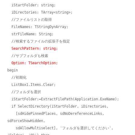
  iStartFolder: string;

  iDirectories: TArray<string>;

  //ファイルリストの取得

  FileNames: TStringDynArray;

  strFileName: String;

  //検索するファイルの拡張子を指定

SearchPattern: string;
  //サブフォルダも検索

Option: TSearchOption;
begin

  //初期化

  ListBox1.Items.Clear;

  //フォルダを選択

  iStartFolder:=ExtractFilePath(Application.ExeName);

  if SelectDirectory(iStartFolder, iDirectories,

    [sdHidePinnedPlaces, sdNoDereferenceLinks, 
sdForceShowHidden,

    sdAllowMultiselect], 'フォルダを選択してください', 