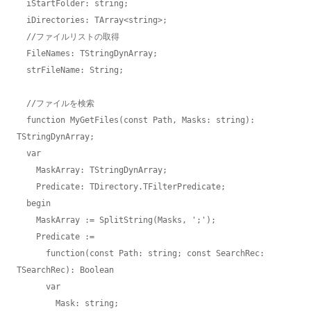
  iStartFolder: string;

  iDirectories: TArray<string>;

  //ファイルリストの取得

  FileNames: TStringDynArray;

  strFileName: String;

  //ファイルを検索

  function MyGetFiles(const Path, Masks: string): 
TStringDynArray;

  var

    MaskArray: TStringDynArray;

    Predicate: TDirectory.TFilterPredicate;

  begin

    MaskArray := SplitString(Masks, ';');

    Predicate :=

      function(const Path: string; const SearchRec: 
TSearchRec): Boolean

      var

        Mask: string;
