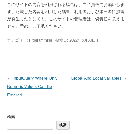
このサイトの内容を利用される場合は、自己責任でお願いしま
す。記載した内容を利用した結果、利用者および第三者に損害
が発生したとしても、このサイトの管理者は一切責任を負えま
せん。予め、ご了承ください。
カテゴリー:
Programming
| 投稿日:
2022年8月30日
|
投
←
InputQuery Where Only
Global And Local Variables
→
稿
Numeric Values Can Be
ナ
Entered
ビ
ゲ
検索
ー
検索
シ