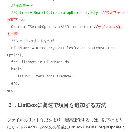
//検索モード
//Option:=TSearchOption.soTopDirectoryOnly;
//指定フォル
ダ直下のみ
  Option:=TSearchOption.soAllDirectories; 
//サブフォルダ内
も検索
  //ファイルのリストを作成

  FileNames:=TDirectory.GetFiles(Path, SearchPattern, 
Option);

  for FileName in FileNames do

  begin

    ListBox1.Items.Add(FileName);

  end;

end;
３．ListBoxに高速で項目を追加する方法
ファイルのリスト作成をより一層高速化するには、以下のよう
にリストをAddするfor文の前後にListBox1.Items.BeginUpdate /