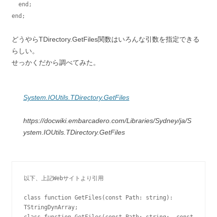
  end;

end;
どうやらTDirectory.GetFiles関数はいろんな引数を指定できる
らしい。
せっかくだから調べてみた。
System.IOUtils.TDirectory.GetFiles
https://docwiki.embarcadero.com/Libraries/Sydney/ja/S
ystem.IOUtils.TDirectory.GetFiles
以下、上記Webサイトより引用

class function GetFiles(const Path: string): 
TStringDynArray;
