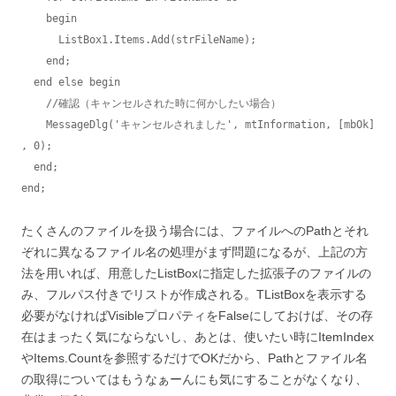
    begin

      ListBox1.Items.Add(strFileName);

    end;

  end else begin

    //確認（キャンセルされた時に何かしたい場合）

    MessageDlg('キャンセルされました', mtInformation, [mbOk] 
, 0);

  end;

end;
たくさんのファイルを扱う場合には、ファイルへのPathとそれ
ぞれに異なるファイル名の処理がまず問題になるが、上記の方
法を用いれば、用意したListBoxに指定した拡張子のファイルの
み、フルパス付きでリストが作成される。TListBoxを表示する
必要がなければVisibleプロパティをFalseにしておけば、その存
在はまったく気にならないし、あとは、使いたい時にItemIndex
やItems.Countを参照するだけでOKだから、Pathとファイル名
の取得についてはもうなぁーんにも気にすることがなくなり、