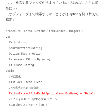
もし、検索対象フォルダが決まっているのであれば、さらに簡
単に･･･
（サブフォルダまで検索するか・どうかはOptionを切り替えて
指定）
procedure TForm1.ButtonXClick(Sender: TObject);

var

  Path:string;

  SearchPattern:string;

  Option:TSearchOption;

  FileNames:TStringDynArray;

  FileName:String;

begin

  //初期化

  ListBox1.Items.Clear;

  //検索先のPathは指定

Path:=ExtractFilePath(Application.ExeName) + 'Data';
  //ファイル名に一致する検索パターン

  SearchPattern:='*.jpg';
