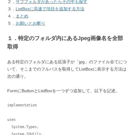
２．
サブフォルダがあったらその中も探す
３．
ListBoxに高速で項目を追加する方法
４．
まとめ
５．
お願いとお断り
１．特定のフォルダ内にあるJpeg画像名を全部
取得
ある特定のフォルダにある拡張子が「jpg」のファイル全てにつ
いて、そこまでのフルパスを取得してListBoxに表示する方法は
次の通り。
FormにButtonとListBoxを一つずつ追加して、以下を記述。
implementation

uses

  System.Types,

  System.IOUtils,
