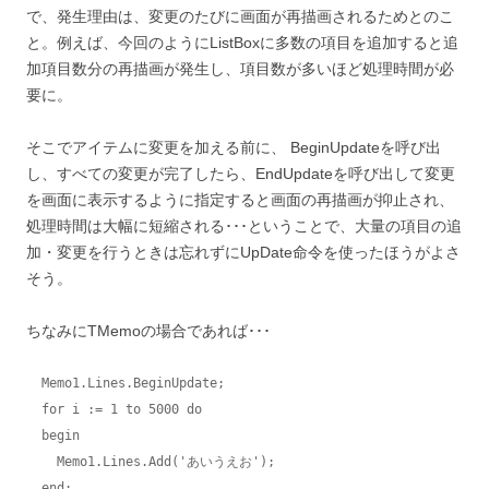
で、発生理由は、変更のたびに画面が再描画されるためとのこ
と。例えば、今回のようにListBoxに多数の項目を追加すると追
加項目数分の再描画が発生し、項目数が多いほど処理時間が必
要に。
そこでアイテムに変更を加える前に、 BeginUpdateを呼び出
し、すべての変更が完了したら、EndUpdateを呼び出して変更
を画面に表示するように指定すると画面の再描画が抑止され、
処理時間は大幅に短縮される･･･ということで、大量の項目の追
加・変更を行うときは忘れずにUpDate命令を使ったほうがよさ
そう。
ちなみにTMemoの場合であれば･･･
  Memo1.Lines.BeginUpdate;

  for i := 1 to 5000 do

  begin

    Memo1.Lines.Add('あいうえお');

  end;
