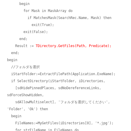
      begin

        for Mask in MaskArray do

          if MatchesMask(SearchRec.Name, Mask) then

            exit(True);

        exit(False);

      end;

    Result := 
TDirectory.GetFiles(Path, Predicate);
  end;

begin

  //フォルダを選択

  iStartFolder:=ExtractFilePath(Application.ExeName);

  if SelectDirectory(iStartFolder, iDirectories,

    [sdHidePinnedPlaces, sdNoDereferenceLinks, 
sdForceShowHidden,

    sdAllowMultiselect], 'フォルダを選択してください', 
'Folder', 'Ok') then

  begin

    FileNames:=MyGetFiles(iDirectories[0], '*.jpg');

    for strFileName in FileNames do
