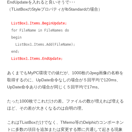
EndUpdateを入れると良いそうで･･･
（TListBoxのStyleプロパティがlbStandardの場合）
ListBox1.Items.BeginUpdate;
  for FileName in FileNames do

  begin

    ListBox1.Items.Add(FileName);

  end;

ListBox1.Items.EndUpdate;
あくまでもMyPC環境での値だが、1000枚のJpeg画像の名称を
取得するのに、UpDate命令なしの場合が５回平均で120ms、
UpDate命令ありの場合が同じく５回平均で17ms。
たった1000枚でこれだけの差。ファイルの数が増えれば増える
ほど、その差が大きくなるのは自明の理。
これはTListBoxだけでなく、TMemo等のDelphiのコンポーネン
トに多数の項目を追加または変更する際に共通して起きる現象