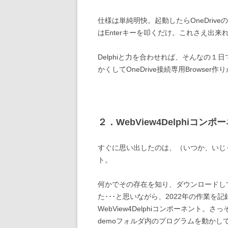
仕様は単純明快。起動したらOneDri
はEnterキーを叩くだけ。これさえ出
Delphiと力を合わせれば、そんなの１
かくしてOneDrive接続専用Brows
２．WebView4Delphiコン
すぐに思い出したのは、（いつか、いじって
ト。
何かでその存在を知り、ダウンロードし
た･･･と思いながら、2022年の作業
WebView4Delphiコンポーネント
demoフォルダ内のプログラムを動か