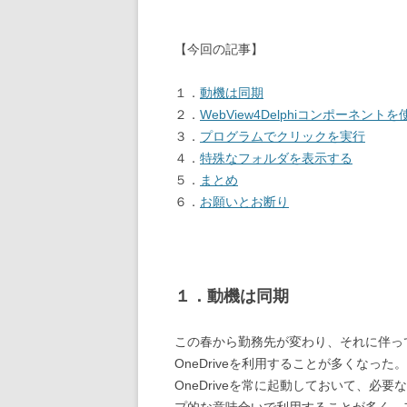
【今回の記事】
１．
動機は同期
２．
WebView4Delphiコンポーネントを
３．
プログラムでクリックを実行
４．
特殊なフォルダを表示する
５．
まとめ
６．
お願いとお断り
１．動機は同期
この春から勤務先が変わり、それに伴っ
OneDriveを利用することが多くなった
OneDriveを常に起動しておいて、
プ的な意味合いで利用することが多く、