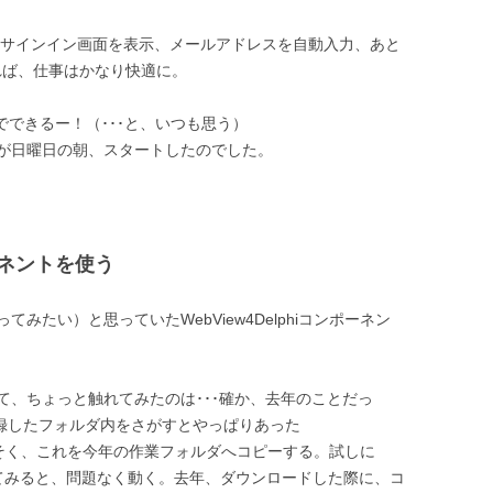
veのサインイン画面を表示、メールアドレスを自動入力、あと
来れば、仕事はかなり快適に。
日でできるー！（･･･と、いつも思う）
er作りが日曜日の朝、スタートしたのでした。
ポーネントを使う
みたい）と思っていたWebView4Delphiコンポーネン
て、ちょっと触れてみたのは･･･確か、去年のことだっ
を記録したフォルダ内をさがすとやっぱりあった
。さっそく、これを今年の作業フォルダへコピーする。試しに
してみると、問題なく動く。去年、ダウンロードした際に、コ