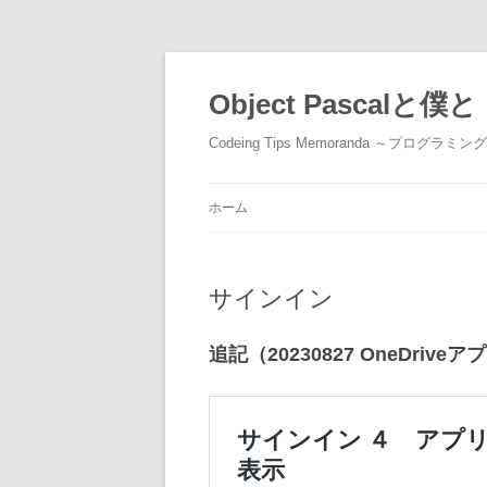
コ
ン
テ
Object Pascalと僕と
ン
ツ
へ
Codeing Tips Memoranda ～プログラ
ス
キ
ッ
プ
ホーム
サインイン
追記（20230827 OneDr