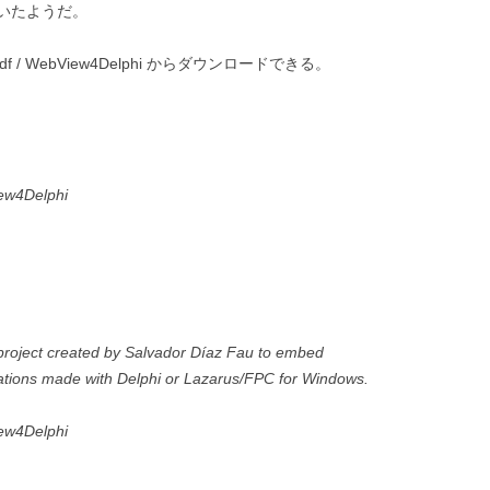
いたようだ。
adordf / WebView4Delphi からダウンロードできる。
iew4Delphi
roject created by Salvador Díaz Fau to embed
tions made with Delphi or Lazarus/FPC for Windows.
iew4Delphi