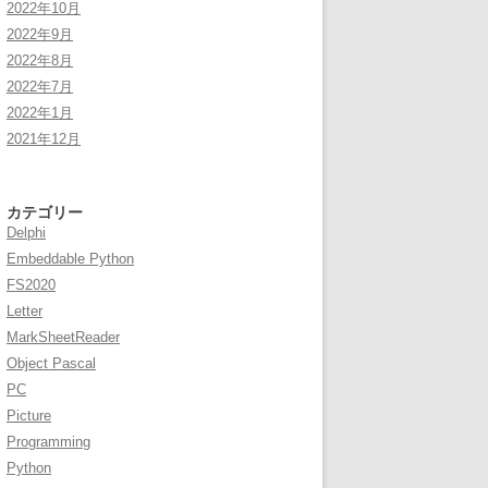
2022年10月
2022年9月
2022年8月
2022年7月
2022年1月
2021年12月
カテゴリー
Delphi
Embeddable Python
FS2020
Letter
MarkSheetReader
Object Pascal
PC
Picture
Programming
Python