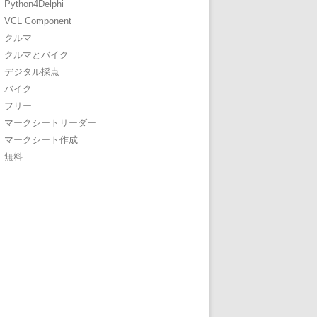
Python4Delphi
VCL Component
クルマ
クルマとバイク
デジタル採点
バイク
フリー
マークシートリーダー
マークシート作成
無料