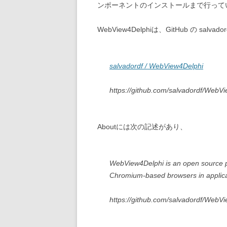
ンポーネントのインストールまで行って
WebView4Delphiは、GitHub の salv
salvadordf / WebView4Delphi
https://github.com/salvadordf/WebV
Aboutには次の記述があり、
WebView4Delphi is an open source p
Chromium-based browsers in applica
https://github.com/salvadordf/WebV