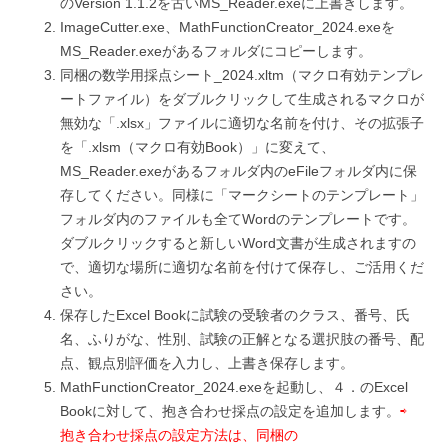
のVersion 1.1.2を古いMS_Reader.exeに上書きします。
ImageCutter.exe、MathFunctionCreator_2024.exeを
MS_Reader.exeがあるフォルダにコピーします。
同梱の数学用採点シート_2024.xltm（マクロ有効テンプレ
ートファイル）をダブルクリックして生成されるマクロが
無効な「.xlsx」ファイルに適切な名前を付け、その拡張子
を「.xlsm（マクロ有効Book）」に変えて、
MS_Reader.exeがあるフォルダ内のeFileフォルダ内に保
存してください。同様に「マークシートのテンプレート」
フォルダ内のファイルも全てWordのテンプレートです。
ダブルクリックすると新しいWord文書が生成されますの
で、適切な場所に適切な名前を付けて保存し、ご活用くだ
さい。
保存したExcel Bookに試験の受験者のクラス、番号、氏
名、ふりがな、性別、試験の正解となる選択肢の番号、配
点、観点別評価を入力し、上書き保存します。
MathFunctionCreator_2024.exeを起動し、４．のExcel
Bookに対して、抱き合わせ採点の設定を追加します。
⇨
抱き合わせ採点の設定方法は、同梱の