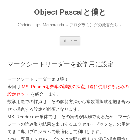
コ
ン
Object Pascalと僕と
テ
ン
ツ
へ
Codeing Tips Memoranda ～プログラミングの覚書たち～
ス
キ
ッ
プ
メニュー
マークシートリーダーを数学用に設定
マークシートリーダー第３弾！
今回は
MS_Readerを数学の試験の採点用途に使用するための
設定セット
を紹介します。
数学用途での採点は、その解答方法から複数選択肢を抱き合わ
せて採点する設定が必須となります。
MS_Reader.exe単体では、その実現が困難であるため、マーク
シートの読み取り結果を出力するエクセル・ブックをこの用途
向きに専用プログラムで最適化して利用します。
なお、専用エクセル・ブックは大問６個までの数学採点用途に