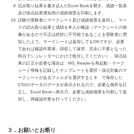
読み取り結果を書き込んだExcel Bookを開き、成績一覧表
及び採点結果通知用の成績個票を印刷します。
試験の受験者にマークシート及び成績個票を返却し、マー
クの読み取り結果と成績を本人が確認（マークシートの画
像があるので不正は絶対に不可能であることを受験者に周
知した上で、マークシートは返却してもOKですが、必要
であれば確認作業後、回収して保管。完全に不要となった
時点でシュレッダーにかけて処分してください）。採点結
果の訂正が必要な場合は、MS_Readerを再起動・マーク
シート情報を記録したテンプレートを選択・採点対象のマ
ークシートがあるフォルダを選択すると８．で保存した
CSVのデータのデータが表示されるので、必要な個所を訂
正し、Excel Bookへ再出力、必要な成績個票を印刷して返
却し、再確認作業を行ってください。
３．お願いとお断り