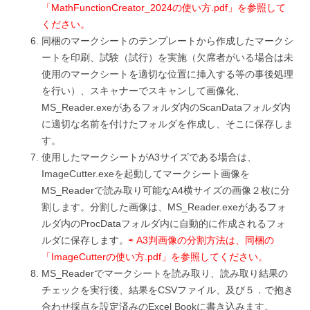
「MathFunctionCreator_2024の使い方.pdf」を参照して
ください。
同梱のマークシートのテンプレートから作成したマークシ
ートを印刷、試験（試行）を実施（欠席者がいる場合は未
使用のマークシートを適切な位置に挿入する等の事後処理
を行い）、スキャナーでスキャンして画像化、
MS_Reader.exeがあるフォルダ内のScanDataフォルダ内
に適切な名前を付けたフォルダを作成し、そこに保存しま
す。
使用したマークシートがA3サイズである場合は、
ImageCutter.exeを起動してマークシート画像を
MS_Readerで読み取り可能なA4横サイズの画像２枚に分
割します。分割した画像は、MS_Reader.exeがあるフォ
ルダ内のProcDataフォルダ内に自動的に作成されるフォ
ルダに保存します。
⇨ A3判画像の分割方法は、同梱の
「ImageCutterの使い方.pdf」を参照してください。
MS_Readerでマークシートを読み取り、読み取り結果の
チェックを実行後、結果をCSVファイル、及び５．で抱き
合わせ採点を設定済みのExcel Bookに書き込みます。