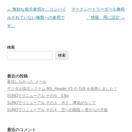
投
←
無効な前方参照か、コンパイ
マークシートリーダーを教科
稿
ルされていない種類への参照で
「情報」用に設定
→
ナ
す。
ビ
ゲ
検索
ー
検索
シ
ョ
ン
最近の投稿
返信しなかった メール
デジタル採点システム MS_Reader V3 の GUI を改善しました！
SUNOでリニューアル その６ Ellie
SUNOでリニューアル その５ ボク、勇気がなくて
SUNOでリニューアル その４ 空への階段 – 君からの手紙
最近のコメント