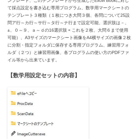
ンプレート、このテンプレートから生成したExcel Bookに対し
て採点設定を書き込む専用プログラム、数学用マークシートの
テンプレート３種類（１枚につき大問３個、各問について25設
問ア行～カ行～サ行～タ行～ナ行まで設定可能、選択肢は－、
±、０～９、ａ～ｄの16選択肢 ⇨ これを２枚、大問６まで使用
可能）、A3サイズのマークシート画像をA4横サイズの画像２枚
に分割・指定フォルダに保存する専用プログラム、練習用フォ
ルダ（２つ）と練習用画像、各プログラムの使い方のPDFファ
イル等から出来ています。
【数学用設定セットの内容】